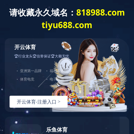
请输入验证码下载附件
世界杯体育官方网站-综合赛事平台
|
HTH.COM
|
乐竞官网
|
乐
鱼在线
|
欧宝网页版登录入口
|
必一平台
|
星空官方站线登录入
口
|
HTH.COM
|
米兰平台
|